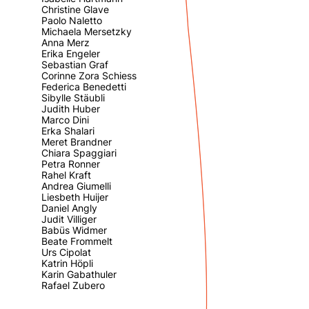
Christine Glave
Paolo Naletto
Michaela Mersetzky
Anna Merz
Erika Engeler
Sebastian Graf
Corinne Zora Schiess
Federica Benedetti
Sibylle Stäubli
Judith Huber
Marco Dini
Erka Shalari
Meret Brandner
Chiara Spaggiari
Petra Ronner
Rahel Kraft
Andrea Giumelli
Liesbeth Huijer
Daniel Angly
Judit Villiger
Babüs Widmer
Beate Frommelt
Urs Cipolat
Katrin Höpli
Karin Gabathuler
Rafael Zubero