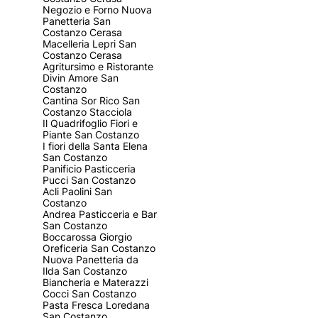
Negozio e Forno Nuova
Panetteria San
Costanzo Cerasa
Macelleria Lepri San
Costanzo Cerasa
Agritursimo e Ristorante
Divin Amore San
Costanzo
Cantina Sor Rico San
Costanzo Stacciola
Il Quadrifoglio Fiori e
Piante San Costanzo
I fiori della Santa Elena
San Costanzo
Panificio Pasticceria
Pucci San Costanzo
Acli Paolini San
Costanzo
Andrea Pasticceria e Bar
San Costanzo
Boccarossa Giorgio
Oreficeria San Costanzo
Nuova Panetteria da
Ilda San Costanzo
Biancheria e Materazzi
Cocci San Costanzo
Pasta Fresca Loredana
San Costanzo